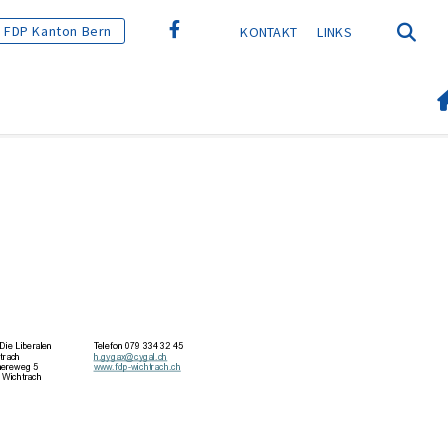
FDP Kanton Bern
KONTAKT
LINKS
6