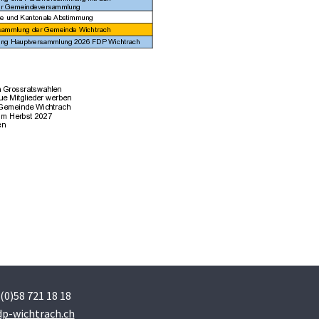
 (0)58 721 18 18
p-wichtrach.ch